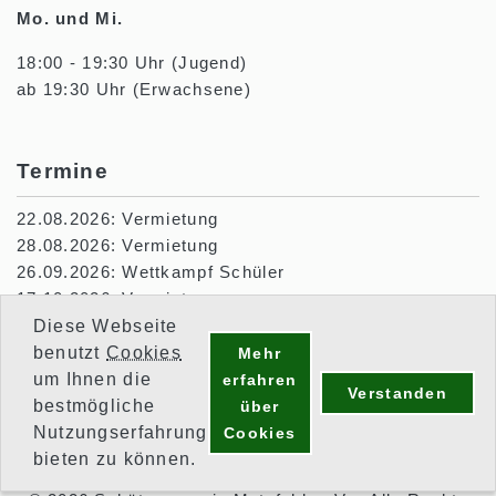
Mo. und Mi.
18:00 - 19:30 Uhr (Jugend)
ab 19:30 Uhr (Erwachsene)
Termine
22.08.2026: Vermietung
28.08.2026: Vermietung
26.09.2026: Wettkampf Schüler
17.10.2026: Vermietung
10.01.2027: Wettkampf Hubertus Blankenheim
Diese Webseite
benutzt
Cookies
Mehr
um Ihnen die
erfahren
Verstanden
bestmögliche
über
Nutzungserfahrung
Cookies
bieten zu können.
Impressum
Datenschutz